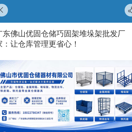
广东佛山优固仓储巧固架堆垛架批发厂
家：让仓库管理更省心！