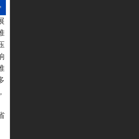
展
堆
压
响
堆
多
，
省